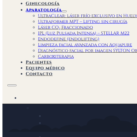
Ginecología
Aparatología
UltraClear: láser frío exclusivo en Huel
Ultraformer MPT – Lifting sin cirugía
Láser CO₂ Fraccionado
IPL (Luz Pulsada Intensa) – STELLAR M22
Endodefine (endolifting)
Limpieza facial avanzada con Aquapure
Diagnóstico facial por imagen SYLTON Ob
Carboxiterapia
Pacientes
Equipo médico
Contacto