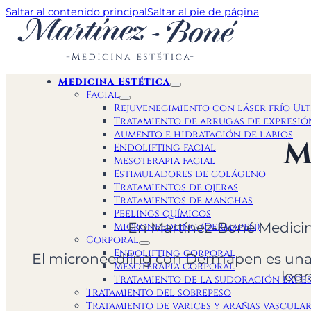
Saltar al contenido principal
Saltar al pie de página
Medicina Estética
Facial
Rejuvenecimiento con láser frío Ul
Tratamiento de arrugas de expresió
Aumento e hidratación de labios
M
Endolifting facial
Mesoterapia facial
Estimuladores de colágeno
Tratamientos de ojeras
Tratamientos de manchas
Peelings químicos
En Martínez-Boné Medicina 
Microneedling (Dermapen)
Corporal
Endolifting corporal
El microneedling con Dermapen es una t
Mesoterapia corporal
log
Tratamiento de la sudoración exces
Tratamiento del sobrepeso
Tratamiento de varices y arañas vascular
Solicitar cita +